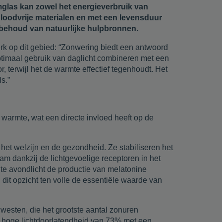
mglas kan zowel het energieverbruik van
, loodvrije materialen en met een levensduur
et behoud van natuurlijke hulpbronnen.
rk op dit gebied: “Zonwering biedt een antwoord
imaal gebruik van daglicht combineren met een
 terwijl het de warmte effectief tegenhoudt. Het
s.”
 warmte, wat een directe invloed heeft op de
het welzijn en de gezondheid. Ze stabiliseren het
am dankzij de lichtgevoelige receptoren in het
chte avondlicht de productie van melatonine
it opzicht ten volle de essentiële waarde van
westen, die het grootste aantal zonuren
k hoge lichtdoorlatendheid van 73% met een