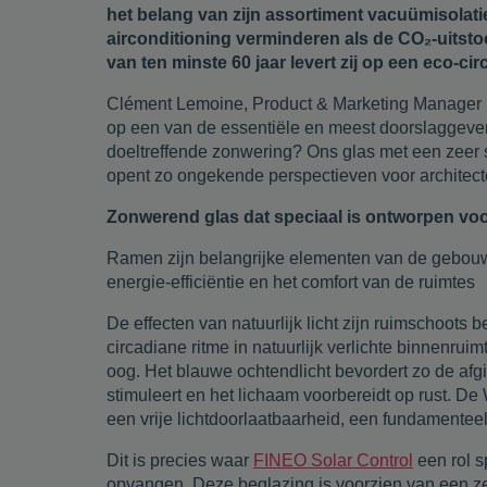
het belang van zijn assortiment vacuümisolati
airconditioning verminderen als de CO₂-uitstoo
van ten minste 60 jaar levert zij op een eco-c
Clément Lemoine, Product & Marketing Manager bi
op een van de essentiële en meest doorslaggev
doeltreffende zonwering? Ons glas met een zeer se
opent zo ongekende perspectieven voor architecte
Zonwerend glas dat speciaal is ontworpen voo
Ramen zijn belangrijke elementen van de gebouwsc
energie-efficiëntie en het comfort van de ruimtes
De effecten van natuurlijk licht zijn ruimschoot
circadiane ritme in natuurlijk verlichte binnenru
oog. Het blauwe ochtendlicht bevordert zo de afgif
stimuleert en het lichaam voorbereidt op rust. 
een vrije lichtdoorlaatbaarheid, een fundamenteel
Dit is precies waar
FINEO Solar Control
een rol s
opvangen. Deze beglazing is voorzien van een ze