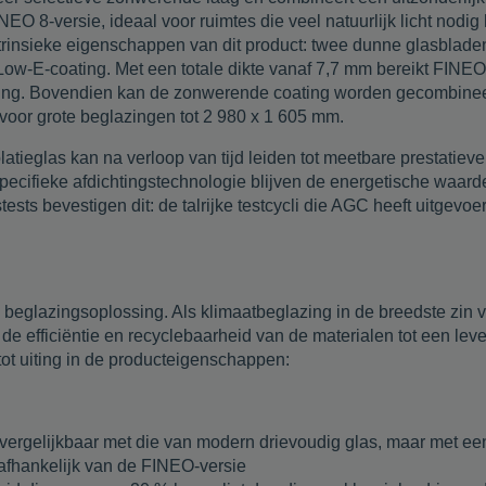
INEO 8-versie, ideaal voor ruimtes die veel natuurlijk licht nod
 intrinsieke eigenschappen van dit product: twee dunne glasbla
 Low-E-coating. Met een totale dikte vanaf 7,7 mm bereikt FINEO 
lazing. Bovendien kan de zonwerende coating worden gecombine
 voor grote beglazingen tot 2 980 x 1 605 mm.
latieglas kan na verloop van tijd leiden tot meetbare prestatiev
ecifieke afdichtingstechnologie blijven de energetische waarden 
ts bevestigen dit: de talrijke testcycli die AGC heeft uitgevo
glazingsoplossing. Als klimaatbeglazing in de breedste zin va
efficiëntie en recyclebaarheid van de materialen tot een leven
 tot uiting in de producteigenschappen:
vergelijkbaar met die van modern drievoudig glas, maar met een
afhankelijk van de FINEO-versie