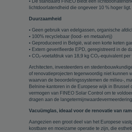
• De standaard FINEO biedt een lichtdoorlatendhe
lichtdoorlatendheid die ongeveer 10 % hoger ligt.
Duurzaamheid
• Geen gebruik van edelgassen, organische afdic
• 100% recyclebaar (lood- en metaalvrij)
• Geproduceerd in België, wat een korte keten ga
• Extern geverifieerde EPD, geregistreerd in d
• CO₂-voetafdruk van 18,9 kg CO₂-equivalent per
Architecten, investeerders en stedenbouwkundige
of renovatieprojecten tegenwoordig niet kunnen
waarvan de beoordelingssystemen de milieu-, ma
Belnine-kantoren in de Europese wijk in Brussel o
vermogen van FINEO Solar Control om te voldoen a
dragen aan de langetermijnwaardevermeerdering
Vacuümglas, ideaal voor de renovatie van r
Aangezien een groot deel van het Europese vastg
kostbare en moeizame operatie te zijn, die esthe