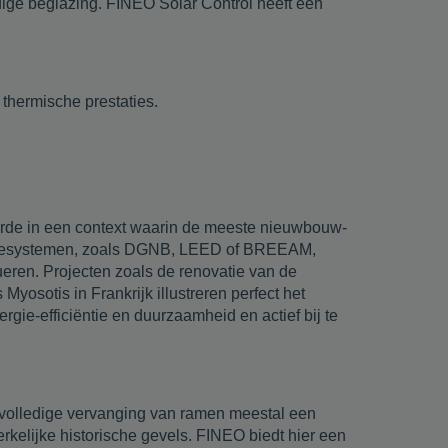
dige beglazing. FINEO Solar Control heeft een
 thermische prestaties.
arde in een context waarin de meeste nieuwbouw-
entiesystemen, zoals DGNB, LEED of BREEAM,
ren. Projecten zoals de renovatie van de
yosotis in Frankrijk illustreren perfect het
gie-efficiëntie en duurzaamheid en actief bij te
 volledige vervanging van ramen meestal een
rkelijke historische gevels. FINEO biedt hier een