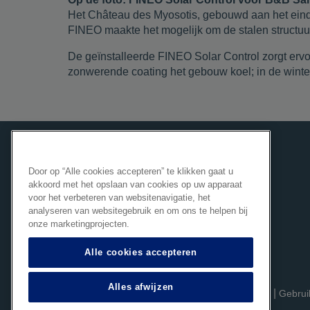
Het Château des Myosotis, gebouwd aan het eind
FINEO maakte het mogelijk om de stalen structuu
De geïnstalleerde FINEO Solar Control zorgt erv
zonwerende coating het gebouw koel; in de wint
Door op “Alle cookies accepteren” te klikken gaat u
akkoord met het opslaan van cookies op uw apparaat
voor het verbeteren van websitenavigatie, het
Vacuum beglazing
analyseren van websitegebruik en om ons te helpen bij
onze marketingprojecten.
Alle cookies accepteren
Alles afwijzen
|
|
Privacybeleid
Wettelijke bepalingen
Gebrui