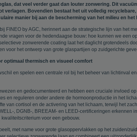
eglas, dat veel verder gaat dan louter zonwering. Dit vacuü
t verlagen. Bovendien bestaat het uit volledig recyclebare
irculaire manier bij aan de bescherming van het milieu en h
j FINEO by AGC, herinnert aan de strategische lijn van het me
ende vragen voor de hedendaagse bouw: hoe kunnen we een opt
lectieve zonwerende coating laat het daglicht grotendeels door,
n voor het ontwerp van grote glaspartijen op zuidgerichte gevel
r optimaal thermisch en visueel comfort
hil en spelen een centrale rol bij het beheer van lichtinval en
s bewezen en gedocumenteerd en hebben een cruciale invloed op 
imtes en reguleren onder andere de hormoonproductie in het licha
te van cortisol en de activering van het lichaam, terwijl het za
De WELL-, DGNB-, BREEAM- en LEED-certificeringen erkennen in d
 kwaliteitscriterium voor een gebouw.
peelt, met name voor grote glasoppervlakken op het zuiden/zuid
er selectieve zonwerende laag en combineert een uitzonderlij