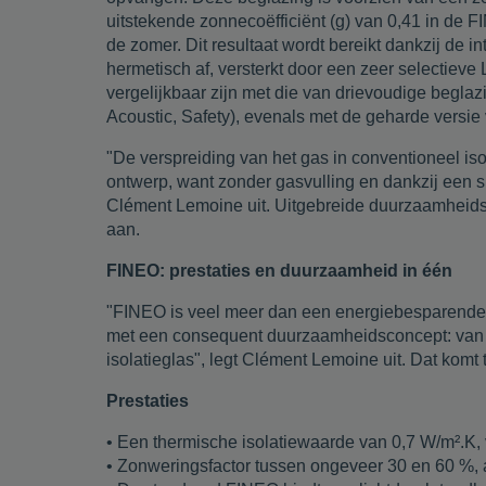
uitstekende zonnecoëfficiënt (g) van 0,41 in de F
de zomer. Dit resultaat wordt bereikt dankzij de
hermetisch af, versterkt door een zeer selectieve
vergelijkbaar zijn met die van drievoudige beg
Acoustic, Safety), evenals met de geharde versie
"De verspreiding van het gas in conventioneel iso
ontwerp, want zonder gasvulling en dankzij een sp
Clément Lemoine uit. Uitgebreide duurzaamheidstes
aan.
FINEO: prestaties en duurzaamheid in één
"FINEO is veel meer dan een energiebesparende be
met een consequent duurzaamheidsconcept: van de 
isolatieglas", legt Clément Lemoine uit. Dat komt
Prestaties
• Een thermische isolatiewaarde van 0,7 W/m².K, 
• Zonweringsfactor tussen ongeveer 30 en 60 %, 