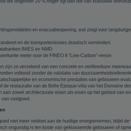
id die ongeveer 20 % hoger ligt dan die van klassieke drievou
htingsmiddelen en evacuatieopening, wat zorgt voor langdurige
randeert en de transportemissies drastisch vermindert.
e databanken INIES en NMD
 vierkante meter voor de FINEO 8 “Low-Carbon”-versie
n zijn zo verzekerd van een concrete en verifieerbare meerwa
 worden voltooid zonder de validatie van duurzaamheidsrefer
atschappelijke en economische prestaties van gebouwen evalue
f de restauratie van de Belle Époque-villa van het Domaine des M
an zowel architecturale eisen als eisen op het gebied van ener
 van vastgoed.
amen
oed niet meer voldoet aan de huidige energienormen, blijkt de
tisch ongunstig is ten koste van geklasseerde gebouwen of opme