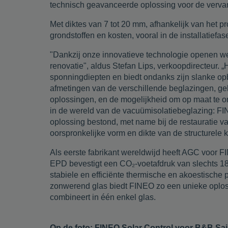
technisch geavanceerde oplossing voor de vervangi
Met diktes van 7 tot 20 mm, afhankelijk van het p
grondstoffen en kosten, vooral in de installatiefas
"Dankzij onze innovatieve technologie openen we
renovatie", aldus Stefan Lips, verkoopdirecteur. 
sponningdiepten en biedt ondanks zijn slanke op
afmetingen van de verschillende beglazingen, ge
oplossingen, en de mogelijkheid om op maat te o
in de wereld van de vacuümisolatiebeglazing: FIN
oplossing bestond, met name bij de restauratie va
oorspronkelijke vorm en dikte van de structurele 
Als eerste fabrikant wereldwijd heeft AGC voor 
EPD bevestigt een CO₂-voetafdruk van slechts 18
stabiele en efficiënte thermische en akoestische
zonwerend glas biedt FINEO zo een unieke oplossi
combineert in één enkel glas.
Op de foto: FINEO Solar Control voor B&B Sai