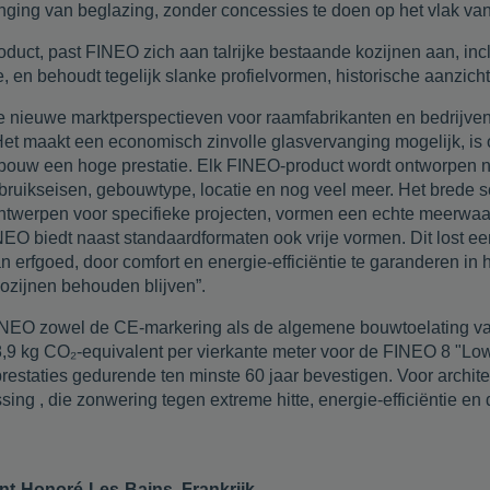
ng van beglazing, zonder concessies te doen op het vlak van th
roduct, past FINEO zich aan talrijke bestaande kozijnen aan, inc
e, en behoudt tegelijk slanke profielvormen, historische aanzicht
 nieuwe marktperspectieven voor raamfabrikanten en bedrijven 
„Het maakt een economisch zinvolle glasvervanging mogelijk, is 
bouw een hoge prestatie. Elk FINEO-product wordt ontworpen n
bruikseisen, gebouwtype, locatie en nog veel meer. Het brede 
ntwerpen voor specifieke projecten, vormen een echte meerwaa
EO biedt naast standaardformaten ook vrije vormen. Dit lost ee
n erfgoed, door comfort en energie-efficiëntie te garanderen in
kozijnen behouden blijven”.
FINEO zowel de CE-markering als de algemene bouwtoelating van
,9 kg CO₂-equivalent per vierkante meter voor de FINEO 8 "Low
 prestaties gedurende ten minste 60 jaar bevestigen. Voor arch
ng , die zonwering tegen extreme hitte, energie-efficiëntie e
nt-Honoré-Les-Bains, Frankrijk