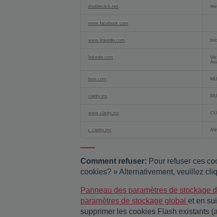
doubleclick.net
tes
www.facebook.com
www.linkedin.com
bsc
linkedin.com
lid
Ana
bing.com
MU
clarity.ms
MU
www.clarity.ms
CL
c.clarity.ms
AN
Comment refuser:
Pour refuser ces coo
cookies? » Alternativement, veuillez cli
Panneau des paramètres de stockage 
paramètres de stockage global
et en su
supprimer les cookies Flash existants 