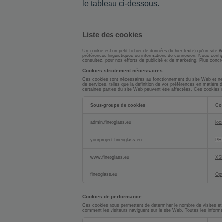
le tableau ci-dessous.
Liste des cookies
Un cookie est un petit fichier de données (fichier texte) qu'un site
préférences linguistiques ou informations de connexion. Nous confi
consultez, pour nos efforts de publicité et de marketing. Plus concr
Cookies strictement nécessaires
Ces cookies sont nécessaires au fonctionnement du site Web et ne
de services, telles que la définition de vos préférences en matière 
certaines parties du site Web peuvent être affectées. Ces cookies n
Sous-groupe de cookies
Co
Cookies
strictement
admin.fineoglass.eu
loc
nécessaires
yourproject.fineoglass.eu
PH
www.fineoglass.eu
XS
fineoglass.eu
Op
Cookies de performance
Ces cookies nous permettent de déterminer le nombre de visites et l
comment les visiteurs naviguent sur le site Web. Toutes les inform