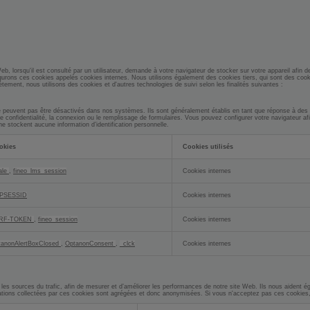
 Web, lorsqu'il est consulté par un utilisateur, demande à votre navigateur de stocker sur votre appareil afi
gurons ces cookies appelés cookies internes. Nous utilisons également des cookies tiers, qui sont des cook
ètement, nous utilisons des cookies et d'autres technologies de suivi selon les finalités suivantes :
 peuvent pas être désactivés dans nos systèmes. Ils sont généralement établis en tant que réponse à des
de confidentialité, la connexion ou le remplissage de formulaires. Vous pouvez configurer votre navigateur a
e stockent aucune information d’identification personnelle.
okies
Cookies utilisés
ale
,
fineo_lms_session
Cookies internes
PSESSID
Cookies internes
RF-TOKEN
,
fineo_session
Cookies internes
tanonAlertBoxClosed
,
OptanonConsent
,
_clck
Cookies internes
es sources du trafic, afin de mesurer et d’améliorer les performances de notre site Web. Ils nous aident éga
ations collectées par ces cookies sont agrégées et donc anonymisées. Si vous n'acceptez pas ces cookies, 