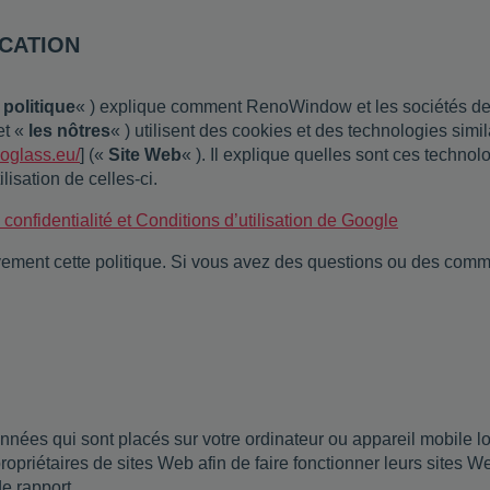
ICATION
«
politique
« ) explique comment RenoWindow et les sociétés de
et «
les nôtres
« ) utilisent des cookies et des technologies simi
neoglass.eu/
] («
Site Web
« ). Il explique quelles sont ces technol
lisation de celles-ci.
confidentialité et Conditions d’utilisation de Google
ivement cette politique. Si vous avez des questions ou des comm
onnées qui sont placés sur votre ordinateur ou appareil mobile l
ropriétaires de sites Web afin de faire fonctionner leurs sites We
de rapport.