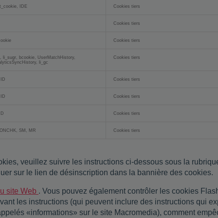
t_cookie, IDE
Cookies tiers
Cookies tiers
ookie
Cookies tiers
c, li_sugr, bcookie, UserMatchHistory,
Cookies tiers
lyticsSyncHistory, li_gc
ID
Cookies tiers
ID
Cookies tiers
ID
Cookies tiers
ONCHK, SM, MR
Cookies tiers
kies, veuillez suivre les instructions ci-dessous sous la rubriq
quer sur le lien de désinscription dans la bannière des cookies.
du site Web
. Vous pouvez également contrôler les cookies Fla
ivant les instructions (qui peuvent inclure des instructions qui
(appelés «informations» sur le site Macromedia), comment emp