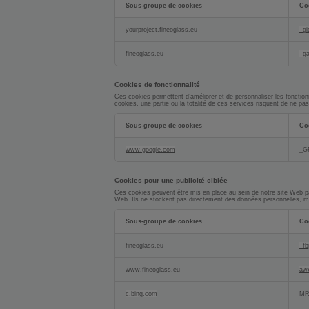
Sous-groupe de cookies
Co
Cookies
de
yourproject.fineoglass.eu
_gi
performance
fineoglass.eu
_g
Cookies de fonctionnalité
Ces cookies permettent d’améliorer et de personnaliser les fonction
cookies, une partie ou la totalité de ces services risquent de ne pa
Sous-groupe de cookies
Co
Cookies
de
www.google.com
_G
fonctionnalité
Cookies pour une publicité ciblée
Ces cookies peuvent être mis en place au sein de notre site Web par n
Web. Ils ne stockent pas directement des données personnelles, mais 
Sous-groupe de cookies
Co
Cookies
pour
fineoglass.eu
_f
une
publicité
ciblée
www.fineoglass.eu
aw
c.bing.com
MR