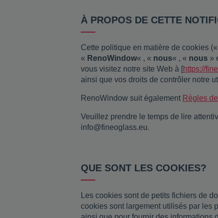
À PROPOS DE CETTE NOTIF
Cette politique en matière de cookies (
«
RenoWindow
« , «
nous
« , «
nous
» 
vous visitez notre site Web à [
https://fi
ainsi que vos droits de contrôler notre uti
RenoWindow suit également
Règles de 
Veuillez prendre le temps de lire attent
info@fineoglass.eu.
QUE SONT LES COOKIES?
Les cookies sont de petits fichiers de d
cookies sont largement utilisés par les p
ainsi que pour fournir des informations 