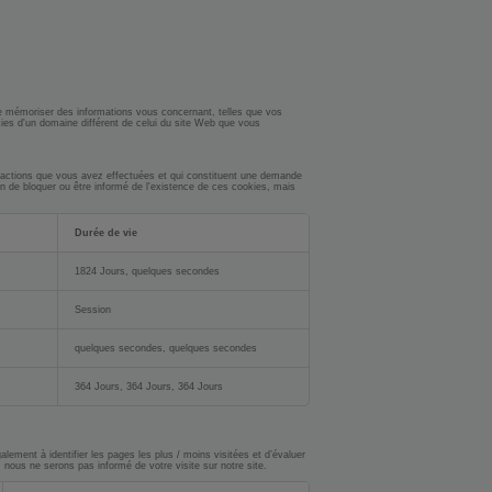
n de mémoriser des informations vous concernant, telles que vos
ies d'un domaine différent de celui du site Web que vous
 actions que vous avez effectuées et qui constituent une demande
fin de bloquer ou être informé de l'existence de ces cookies, mais
Durée de vie
1824 Jours, quelques secondes
Session
quelques secondes, quelques secondes
364 Jours, 364 Jours, 364 Jours
lement à identifier les pages les plus / moins visitées et d’évaluer
nous ne serons pas informé de votre visite sur notre site.