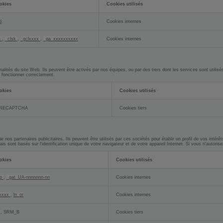
okies
Cookies utilisés
d
Cookies internes
a
,
_clsk
,
_gclxxxx
,
_ga_xxxxxxxxxx
Cookies internes
nalités du site Web. Ils peuvent être activés par nos équipes, ou par des tiers dont les services sont utili
s fonctionner correctement.
okies
Cookies utilisés
RECAPTCHA
Cookies tiers
os partenaires publicitaires. Ils peuvent être utilisés par ces sociétés pour établir un profil de vos intérêt
sont basés sur l'identification unique de votre navigateur et de votre appareil Internet. Si vous n'autorise
okies
Cookies utilisés
bp
,
_gat_UA-nnnnnnn-nn
Cookies internes
xxxx
,
ln_or
Cookies internes
, SRM_B
Cookies tiers